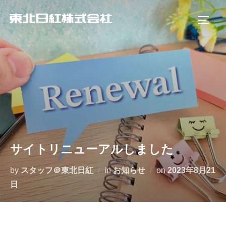
コ
ン
サイド
テ
ン
ツ
へ
ス
キ
ッ
プ
サイトリニューアルしました
投
by
スタッフ＠東北日紅
in
お知らせ
on
2023年8月21
稿
日
日: